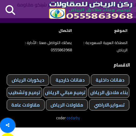
لا توجد مقالات مرتبطة بالكلمة الدلالية: هناجر شينكو مقاومة
للعوامل الجوية
الموقع
الاتصال
المملكة العربية السعودية :
يمكنك التواصل معنا : الأدارة :
الرياض
0555863968
الاقسام
دهانات داخلية
دهانات خارجية
ديكورات الرياض
بناء ملاحق الرياض
ترميم مباني الرياض
ترميم وتشطيب
تسواير،الاراضي
مقاولات الرياض
مقاولات عامة
coder
codarby