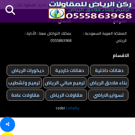
لا توجد مقالات مرتبطة بالكلمة الدلالية: هناجر حديد مستودعات
الموقع
الاتصال
المملكة العربية السعودية :
يمكنك التواصل معنا : الأدارة :
الرياض
0555863968
الاقسام
دهانات داخلية
دهانات خارجية
ديكورات الرياض
بناء ملاحق الرياض
ترميم مباني الرياض
ترميم وتشطيب
تسواير،الاراضي
مقاولات الرياض
مقاولات عامة
coder
codarby