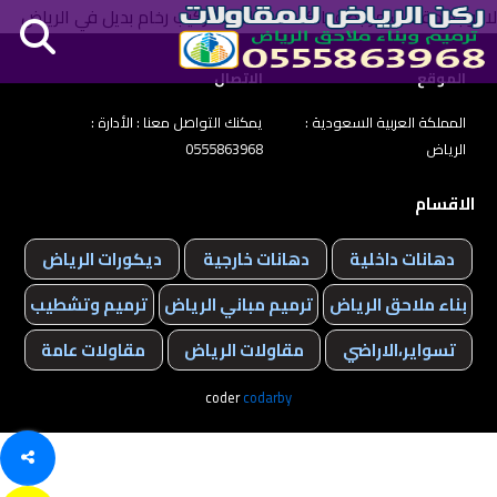
لا توجد مقالات مرتبطة بالكلمة الدلالية: تركيب رخام بديل في الرياض
الموقع
الاتصال
المملكة العربية السعودية :
يمكنك التواصل معنا : الأدارة :
الرياض
0555863968
الاقسام
دهانات داخلية
دهانات خارجية
ديكورات الرياض
بناء ملاحق الرياض
ترميم مباني الرياض
ترميم وتشطيب
تسواير،الاراضي
مقاولات الرياض
مقاولات عامة
coder
codarby